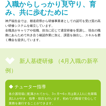
入職からしっかり見守り、育
み、共に歩むために
神戸福生会では、都道府県から研修事業者としての認可を受け質の高
い研修システムを確立しています。
全職員がキャリアや役職、担当に応じて適宜研修を受講し、現在の職
務にあらためて向き合う確認作業に加え、課題を抽出し、スキルを磨
く機会を提供しています。
新人基礎研修 （4月入職の新卒
例）
◆ チューター指導
各介護現場に配属されてから、3ヶ月〜6ヶ月は新人1人に先輩職
員1人が付き、指導・助言を行います。初めての職場で安心して
業務を遂行することができます。