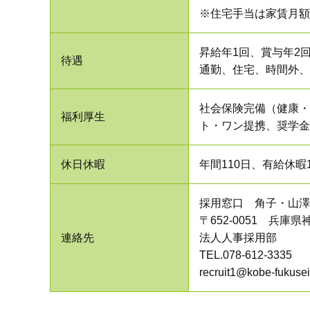
※住宅手当は家賃月額6
昇給年1回、賞与年2回（
待遇
通勤、住宅、時間外、
社会保険完備（健康・
福利厚生
ト・ワン提携、奨学金
休日休暇
年間110日、有給休
採用窓口 角子・山澤
〒652-0051 兵庫
連絡先
法人人事採用部
TEL.
078-612-3335
recruit1@kobe-fukuse