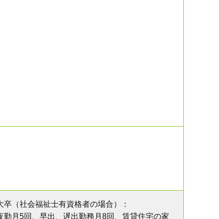
大卒（社会福祉士有資格者の場合）：
夜勤月5回、早出、遅出勤務月8回、
賃貸住宅の家