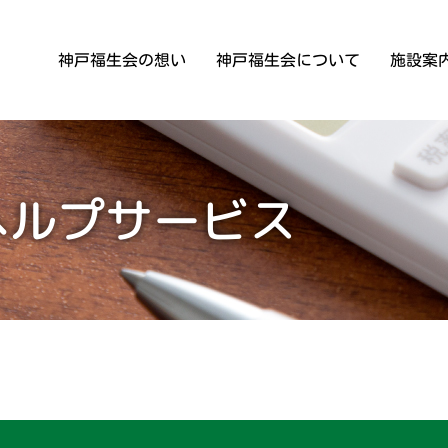
神戸福生会の想い
神戸福生会について
施設案
泊まる
ご挨拶
法人概要・沿革
ヘルプサービス
社会貢献活動
ショートステイサービス
デイ
ン
情報公開
訪問する
ケアセンターながた
ながたサテライト宮丘
ホームヘルプサービス
居宅
定期巡回・随時対応型訪問介護看護
地域