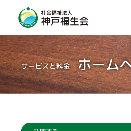
住む
理事長
ホーム
理念
サービスと料金
特別養護老人ホーム
ビジョ
ケアハウス
介護付き有料老人ホーム
永栄園
グループホーム