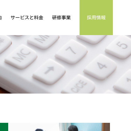
内
サービスと料金
研修事業
採用情報
通う
研修事業部
実務者研修募集要項
サービス
初任者研修募集要項
相談する
ケアセンターひょうご
介護支援事業所
包括支援センター